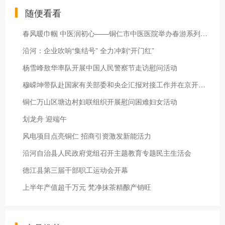
随便看看
春风暖巾帼 中医润初心——铜仁市中医医院举办春游系列活动
沿河：企业吹响“集结号” 全力冲刺“开门红”
杨雪峰敖华率队开展中国人民警察节走访慰问活动
穆嵘坤带队赴国家有关部委和央企汇报对接工作并在京开展招商考察
铜仁万山区塘边村妇联组织开展慰问困难妇女活动
划龙舟 迎端午
风电项目点亮铜仁 招商引资激发新能活力
沿河自治县人民政府党组召开主题教育专题民主生活会
德江县第三届干部职工运动会开幕
上半年产值超千万元 梵净抹茶精酿产销旺