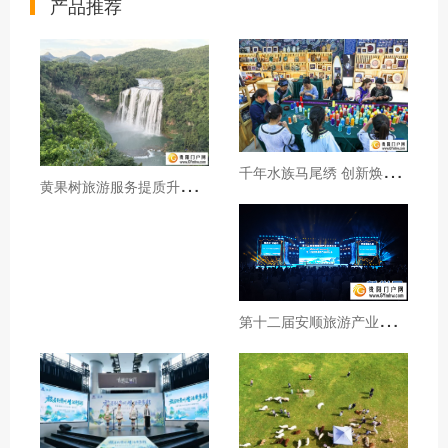
产品推荐
千
年水族马尾绣 创新焕发新生机
黄
果树旅游服务提质升级暖心护航游客行程
第
十二届安顺旅游产业发展大会开幕