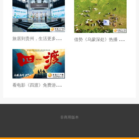
旅
居到贵州，生活更多彩！贵旅集团2026年夏季产品推介会在沪举行
借
势《乌蒙深处》热播 黔西市推动影视流量变游客“留量”
看
电影《四渡》免费游贵州A级景区、领500元票根消费券
非商用版本