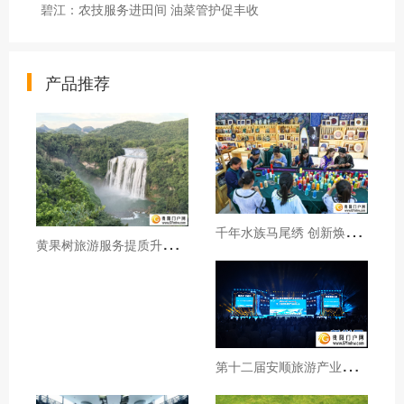
碧江：农技服务进田间 油菜管护促丰收
产品推荐
千
年水族马尾绣 创新焕发新生机
黄
果树旅游服务提质升级暖心护航游客行程
第
十二届安顺旅游产业发展大会开幕