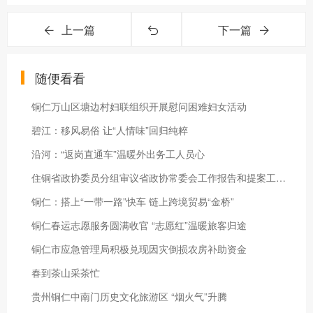
上一篇
下一篇
随便看看
铜仁万山区塘边村妇联组织开展慰问困难妇女活动
碧江：移风易俗 让“人情味”回归纯粹
沿河：“返岗直通车”温暖外出务工人员心
住铜省政协委员分组审议省政协常委会工作报告和提案工作情况报告
铜仁：搭上“一带一路”快车 链上跨境贸易“金桥”
铜仁春运志愿服务圆满收官 “志愿红”温暖旅客归途
铜仁市应急管理局积极兑现因灾倒损农房补助资金
春到茶山采茶忙
贵州铜仁中南门历史文化旅游区 “烟火气”升腾