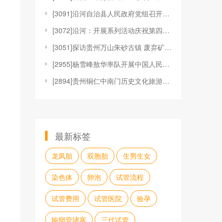
[
3091]沿河自治县人民政府党组召开主题教育专题民
[
3072]沿河：开展系列活动庆祝第四个“中国人民警
[
3051]探访贵州万山朱砂古镇 废弃矿山变景区
[
2955]杨雪峰敖华率队开展中国人民警察节走访慰问
[
2894]贵州铜仁中南门历史文化旅游区 “烟火气”
最新标签
龙凤胎
双胞胎
生男生女
染色体
卵泡
试管流程
试管费用
试管医院
验孕
输卵管堵塞
三代试管