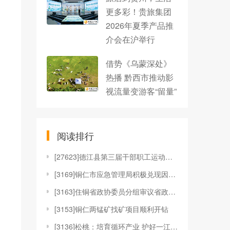
更多彩！贵旅集团
2026年夏季产品推
介会在沪举行
借势《乌蒙深处》
热播 黔西市推动影
视流量变游客“留量”
阅读排行
[
27623]德江县第三届干部职工运动会开幕
[
3169]铜仁市应急管理局积极兑现因灾倒损农房补助
[
3163]住铜省政协委员分组审议省政协常委会工作报
[
3153]铜仁两锰矿找矿项目顺利开钻
[
3136]松桃：培育循环产业 护好一江清水