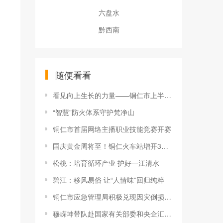
六盘水
黔西南
随便看看
看见向上生长的力量——铜仁市上半年经济社会高质量发展观
“智慧”防火体系守护梵净山
铜仁市首届网络主播职业技能竞赛开赛
国庆黄金周将至！铜仁火车站增开3趟始发高铁
松桃：培育循环产业 护好一江清水
碧江：移风易俗 让“人情味”回归纯粹
铜仁市应急管理局积极兑现因灾倒损农房补助资金
穆嵘坤带队赴国家有关部委和央企汇报对接工作并在京开展招商考察