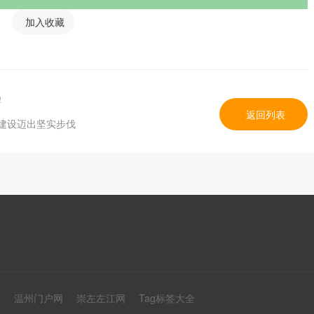
加入收藏
牌
返回列表
建设迈出坚实步伐
网
温州门户网
崇左左江网
Tag标签大全