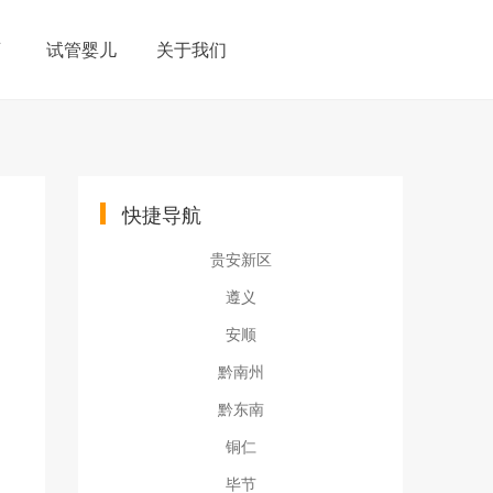
育
试管婴儿
关于我们
快捷导航
贵安新区
遵义
安顺
黔南州
黔东南
铜仁
毕节