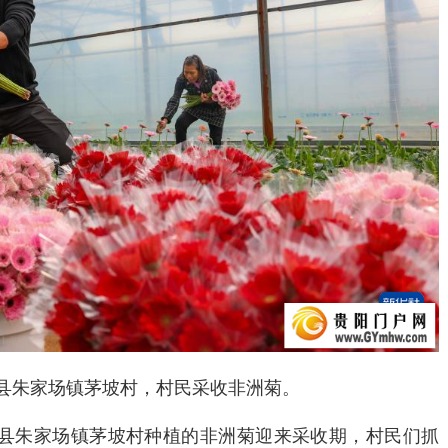
县朱家场镇茅坡村，村民采收非洲菊。
朱家场镇茅坡村种植的非洲菊迎来采收期，村民们抓