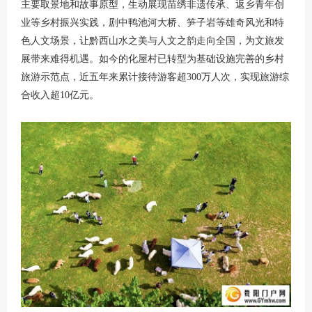
主要取景地和故事原型，生动展现苗绣非遗传承、返乡青年创
业等乡村振兴实践，剧中鸭池河大桥、笋子岩等雄奇风光和特
色人文场景，让黔西山水之美与人文之韵走向全国，为文旅发
展带来难得机遇。如今的化屋村已转型为基础设施完善的乡村
旅游示范点，近五年来累计接待游客超300万人次，实现旅游综
合收入超10亿元。