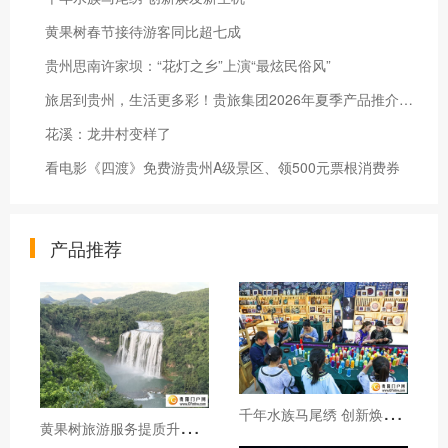
黄果树春节接待游客同比超七成
贵州思南许家坝：“花灯之乡”上演“最炫民俗风”
旅居到贵州，生活更多彩！贵旅集团2026年夏季产品推介会在沪举行
花溪：龙井村变样了
看电影《四渡》免费游贵州A级景区、领500元票根消费券
产品推荐
千
年水族马尾绣 创新焕发新生机
黄
果树旅游服务提质升级暖心护航游客行程