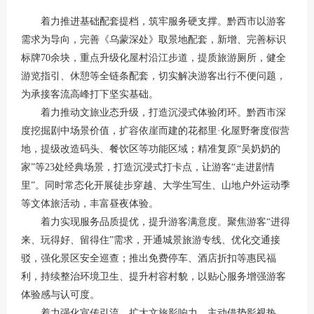
着力推进基础配套提档，筑牢服务硬支撑。黔西市以游客
需求为导向，完善《乌蒙深处》取景地配套，新增、完善标识
标牌70余块，重点升级化屋村沿江步道，提质旅游厕所，健全
游览指引、休憩等全链条配套，切实解决游客出行不便问题，
为承接客流高峰打下坚实基础。
着力推动文旅业态升级，打造沉浸式体验闭环。黔西市深
度挖掘剧中场景价值，扩容依崖而建的花都里·化屋野奢度假营
地，提级改造码头、餐饮区等功能区域；精准复原“吴奶奶的
家”等23处经典场景，打造沉浸式打卡点，让游客“走进剧情
里”。同时常态化开展徒步穿越、大学生写生、山地户外运动季
等文体旅活动，丰富昼夜体验。
着力实现服务品质提优，提升游客满意度。聚焦游客“进得
来、玩得好、留得住”需求，开通城景旅游专线、优化交通接
驳，强化景区安全巡查；推出免费停车、酒店折扣等惠民福
利，持续整治环境卫生、提升村容村貌，以贴心服务增强游客
体验感与认可度。
着力强化宣传引流，扩大文旅影响力。主动借势影视热