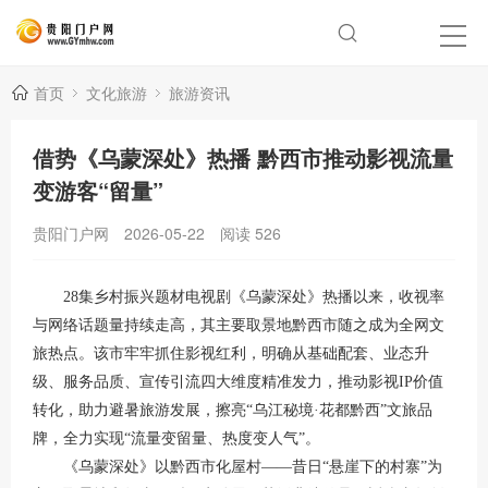
首页
文化旅游
旅游资讯
借势《乌蒙深处》热播 黔西市推动影视流量
变游客“留量”
贵阳门户网
2026-05-22
阅读
526
28集乡村振兴题材电视剧《乌蒙深处》热播以来，收视率
与网络话题量持续走高，其主要取景地黔西市随之成为全网文
旅热点。该市牢牢抓住影视红利，明确从基础配套、业态升
级、服务品质、宣传引流四大维度精准发力，推动影视IP价值
转化，助力避暑旅游发展，擦亮“乌江秘境·花都黔西”文旅品
牌，全力实现“流量变留量、热度变人气”。
《乌蒙深处》以黔西市化屋村——昔日“悬崖下的村寨”为