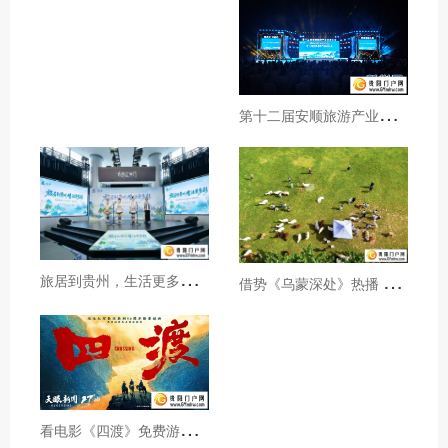
第
十二届安顺旅游产业发展大会开幕
旅
居到贵州，生活更多彩！贵旅集团2026年夏季产品推介会在沪举行
借
势《乌蒙深处》热播 黔西市推动影视流量变游客“留量”
看
电影《四渡》免费游贵州A级景区、领500元票根消费券