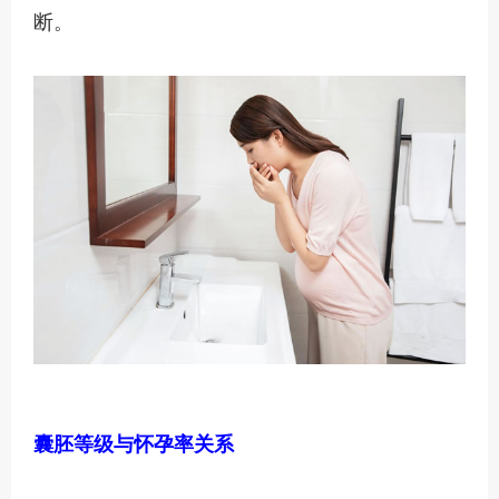
断。
囊胚等级与怀孕率关系