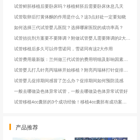
试管鲜胚移植后要卧床吗？移植鲜胚后需要卧床休息几天
试管取卵后打黄体酮的作用是什么？这3点好处一定要知晓
如何选择三代试管婴儿医院？选择哪家医院的成功率高？
试管拮抗剂方案要不要降调？附做试管婴儿需要降调的2大方案
试管移植后多久可以停雪诺同，雪诺同有这2大作用
试管费用最新版：兰州做三代试管的费用明细及影响因素一览
试管婴儿打几针亮丙瑞林开始移植？附亮丙瑞林打针促排的时间
试管婴儿促排期间感冒了怎么办？促排期间如何预防流感
一般去哪做染色体异常试管，一般去哪做染色体异常试管好
试管移植4cc囊胚的3个成功经验！移植4cc囊胚有成功案例吗
产品推荐