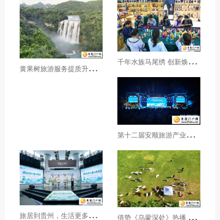
千
年水族马尾绣 创新焕发新生机
黄
果树旅游服务提质升级暖心护航游客行程
第
十二届安顺旅游产业发展大会开幕
旅
居到贵州，生活更多彩！贵旅集团2026年夏季产品推介会在沪举行
借
势《乌蒙深处》热播 黔西市推动影视流量变游客“留量”