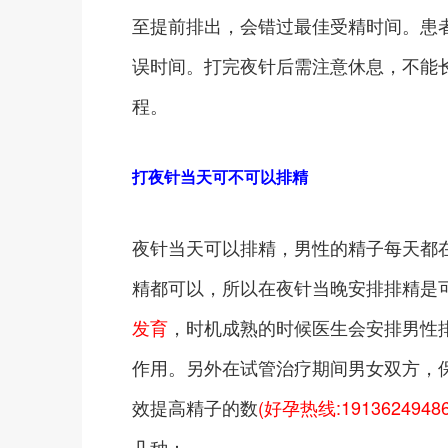
至提前排出，会错过最佳受精时间。患
误时间。打完夜针后需注意休息，不能
程。
打夜针当天可不可以排精
夜针当天可以排精，男性的精子每天都
精都可以，所以在夜针当晚安排排精是
发育
，时机成熟的时候医生会安排男性
作用。另外在试管治疗期间男女双方，
效提高精子的数
(好孕热线:19136249486
几种：