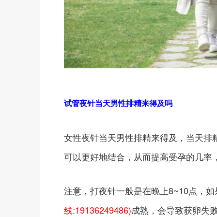
试管夜针当天男性排精来得及吗
女性夜针当天男性排精来得及，当天排
可以更好地结合，从而提高受孕的几率
注意，打夜针一般是在晚上8~10点，
线:19136249486)
成熟，会导致获卵失