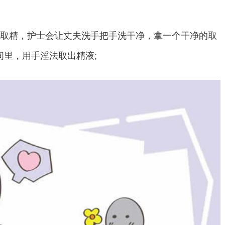
法取精，护士会让丈夫洗手把手洗干净，拿一个干净的取
里，用手淫法取出精液;