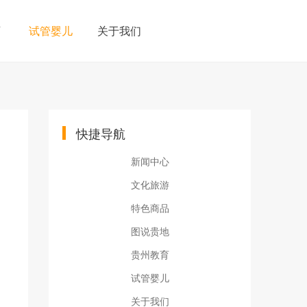
育
试管婴儿
关于我们
快捷导航
新闻中心
文化旅游
特色商品
图说贵地
贵州教育
试管婴儿
关于我们