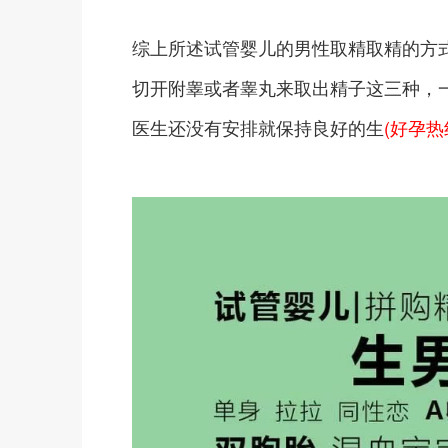
综上所述试管婴儿的男性取精取精的方
切开附睾或者睾丸来取出精子这三种，
医生还没有安排就保持良好的生
(好孕热线