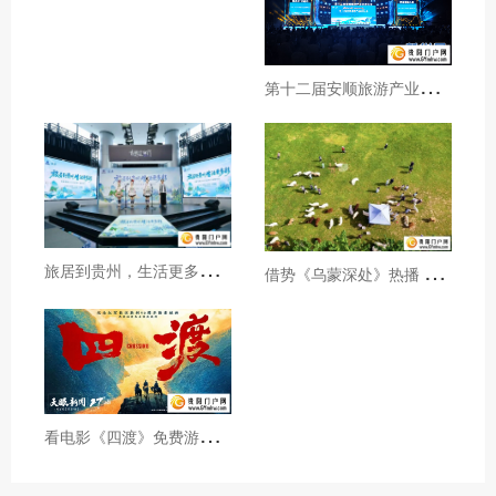
第
十二届安顺旅游产业发展大会开幕
旅
居到贵州，生活更多彩！贵旅集团2026年夏季产品推介会在沪举行
借
势《乌蒙深处》热播 黔西市推动影视流量变游客“留量”
看
电影《四渡》免费游贵州A级景区、领500元票根消费券