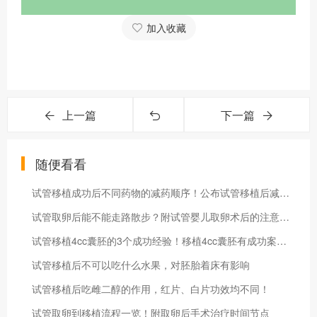
加入收藏
上一篇
下一篇
随便看看
试管移植成功后不同药物的减药顺序！公布试管移植后减药的时机
试管取卵后能不能走路散步？附试管婴儿取卵术后的注意事项
试管移植4cc囊胚的3个成功经验！移植4cc囊胚有成功案例吗
试管移植后不可以吃什么水果，对胚胎着床有影响
试管移植后吃雌二醇的作用，红片、白片功效均不同！
试管取卵到移植流程一览！附取卵后手术治疗时间节点