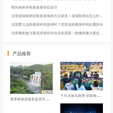
靶向纳米球有效改善癌症诊疗
试管连续取卵后恢复身体的方法讲述！连续取卵后怎么针灸恢复快
试管婴儿冻胚着床时间是何时？试管冻胚着床时间比囊胚长
试管微刺激方案促排前吃补佳乐的原因！附微刺激方案促排用药指南
产品推荐
千
年水族马尾绣 创新焕发新生机
黄
果树旅游服务提质升级暖心护航游客行程