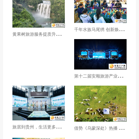
千
年水族马尾绣 创新焕发新生机
黄
果树旅游服务提质升级暖心护航游客行程
第
十二届安顺旅游产业发展大会开幕
旅
居到贵州，生活更多彩！贵旅集团2026年夏季产品推介会在沪举行
借
势《乌蒙深处》热播 黔西市推动影视流量变游客“留量”