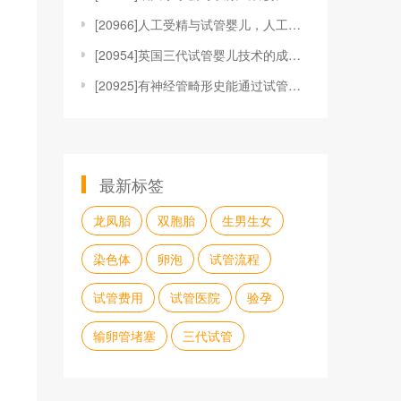
[
20966]人工受精与试管婴儿，人工受精与试管婴儿哪
[
20954]英国三代试管婴儿技术的成功率高吗？
[
20925]有神经管畸形史能通过试管婴儿怀孕并且顺利
最新标签
龙凤胎
双胞胎
生男生女
染色体
卵泡
试管流程
试管费用
试管医院
验孕
输卵管堵塞
三代试管