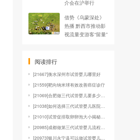
介会在沪举行
借势《乌蒙深处》
热播 黔西市推动影
视流量变游客“留量”
阅读排行
[
21667]衡水深州市试管婴儿哪里好
[
21559]靶向纳米球有效改善癌症诊疗
[
21069]合肥做三代试管婴儿要多少钱，附收费明细参
[
21038]如何选择三代试管婴儿医院？选择哪家医院的
[
21010]试管促排取卵卵泡大小揭秘！附女性试管取卵
[
20985]成都做第三代试管婴儿流程和费用
[
20973]银川永宁县可以做试管婴儿吗？