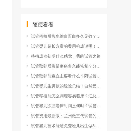
随便看看
试管移植后腹水输白蛋白多久见效？移植后腹水输白蛋白3天会好吗
试管婴儿超长方案的费用构成说明！附试管超长方案的时间安排
移植成功初期什么感觉，我的试管之路
试管取卵后腹部疼痛多久能恢复？分析取卵后腹部疼痛的常见原因
试管取卵前查血主要看什么？附试管取卵前查血hcg的作用
试管婴儿生男孩的经验总结！自然受孕如何才能生男孩
试管移植前怎么调理容易着床？汇总胚胎移植前的身体准备
试管婴儿冻胚着床时间是何时？试管冻胚着床时间比囊胚长
试管费用最新版：兰州做三代试管的费用明细及影响因素一览
试管婴儿技术能避免聋哑儿出生做3代可避免孩子被遗传