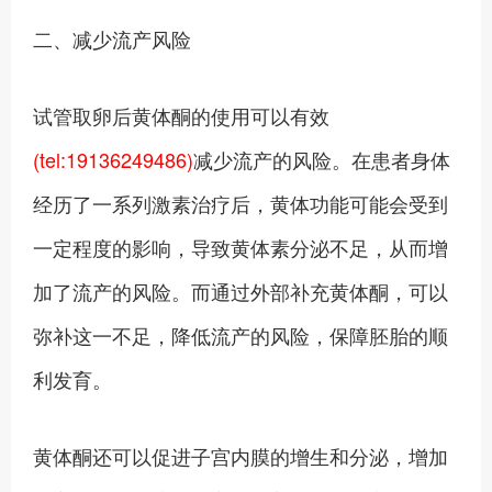
二、减少流产风险
试管取卵后黄体酮的使用可以有效
(tel:19136249486)
减少流产的风险。在患者身体
经历了一系列激素治疗后，黄体功能可能会受到
一定程度的影响，导致黄体素分泌不足，从而增
加了流产的风险。而通过外部补充黄体酮，可以
弥补这一不足，降低流产的风险，保障胚胎的顺
利发育。
黄体酮还可以促进子宫内膜的增生和分泌，增加