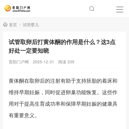
首页
试管婴儿
试管取卵后打黄体酮的作用是什么？这3点
好处一定要知晓
贵阳门户网
2025-12-31
阅读
339
黄体酮在取卵后的注射有助于支持胚胎的着床和
维持早期妊娠，同时促进卵巢功能恢复。这些作
用对于提高生育成功率和保障早期妊娠的健康具
有重要意义。