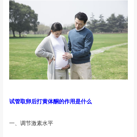
试管取卵后打黄体酮的作用是什么
一、调节激素水平