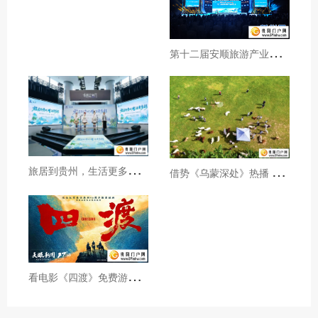
第
十二届安顺旅游产业发展大会开幕
旅
居到贵州，生活更多彩！贵旅集团2026年夏季产品推介会在沪举行
借
势《乌蒙深处》热播 黔西市推动影视流量变游客“留量”
看
电影《四渡》免费游贵州A级景区、领500元票根消费券