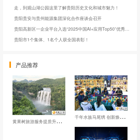
走，到观山湖公园这里了解贵阳历史文化和城市魅力！
贵阳贵安与贵州能源集团深化合作座谈会召开
贵阳高新区一企业平台入选“2025中国AI+应用Top50”优秀案例
贵阳市1个集体、1名个人获全国表彰！
产品推荐
千
年水族马尾绣 创新焕发新生机
黄
果树旅游服务提质升级暖心护航游客行程