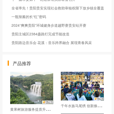
全省率先！贵阳贵安实现社会救助审核权限下放乡镇全覆盖
一瓶辣酱的长“红”密码
2024“爽爽贵阳”环城健身步道越野赛贵安站开赛
贵阳主城区2384盏路灯完成节能改造
贵阳路边音乐会·花溪：音乐跨界融合 展现青春风采
产品推荐
千
年水族马尾绣 创新焕发新生机
黄
果树旅游服务提质升级暖心护航游客行程