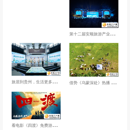
第
十二届安顺旅游产业发展大会开幕
旅
居到贵州，生活更多彩！贵旅集团2026年夏季产品推介会在沪举行
借
势《乌蒙深处》热播 黔西市推动影视流量变游客“留量”
看
电影《四渡》免费游贵州A级景区、领500元票根消费券