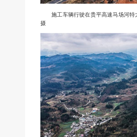
施工车辆行驶在贵平高速马场河特大桥
摄