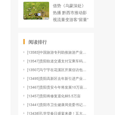
借势《乌蒙深处》
热播 黔西市推动影
视流量变游客“留量”
阅读排行
[
13583]中国旅游专列助推旅游产业加速“向美而行”
[
13547]贵阳轨道交通支付宝乘车码上线
[
13507]马宁宇在花溪区开展信访包案督访工作
[
13495]贵阳高新区去年新引进产业项目到位资金超百
[
13467]贵阳贵安今年将发展10万亩林下种植
[
13457]贵阳将修复退化林5.5万亩
[
13441]贵阳市卫生健康局党委书记娄果：六个方面精
[
13438]孔学堂春日盛宴来袭！五大特色活动邀您共赴