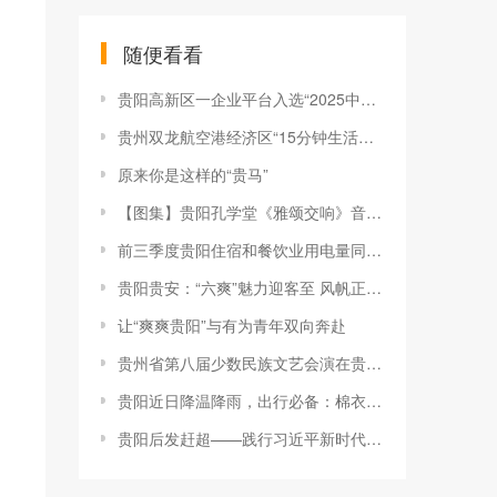
随便看看
贵阳高新区一企业平台入选“2025中国AI+应用Top50”优秀案例
贵州双龙航空港经济区“15分钟生活圈”建设提速
原来你是这样的“贵马”
【图集】贵阳孔学堂《雅颂交响》音乐会举行
前三季度贵阳住宿和餐饮业用电量同比增12.4%
贵阳贵安：“六爽”魅力迎客至 风帆正扬强旅游
让“爽爽贵阳”与有为青年双向奔赴
贵州省第八届少数民族文艺会演在贵阳开幕
贵阳近日降温降雨，出行必备：棉衣+雨伞！
贵阳后发赶超——践行习近平新时代中国特色社会主义经济思想调研记