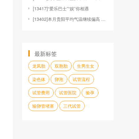
[
13417]“爱乐巴士”“娱”你相遇
[
13402]本月贵阳平均气温继续偏高 但存在阶段性寒
最新标签
龙凤胎
双胞胎
生男生女
染色体
卵泡
试管流程
试管费用
试管医院
验孕
输卵管堵塞
三代试管