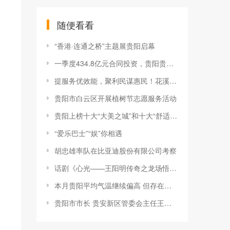
随便看看
“香港·连通之桥”主题展贵阳启幕
一季度434.8亿元合同投资，贵阳贵安招商“秘诀”是啥？
提服务优效能，聚利民谋惠民！花溪区民政局多措并举写好“民生答卷”
贵阳市白云区开展植树节志愿服务活动
贵阳上榜十大“大美之城”和十大“舒适之城”
“爱乐巴士”“娱”你相遇
胡忠雄率队在比亚迪股份有限公司考察
话剧《心光——王阳明传奇之龙场悟道》12月27日在贵阳大剧院开演
本月贵阳平均气温继续偏高 但存在阶段性寒冷时段
贵阳市市长 贵安新区管委会主任王宏：打造“六大产业集群” 以实干实绩体现省会城市担当