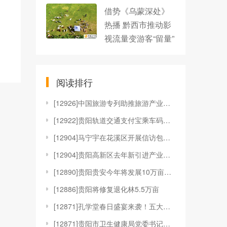
借势《乌蒙深处》
热播 黔西市推动影
视流量变游客“留量”
阅读排行
[
12926]中国旅游专列助推旅游产业加速“向美而行”
[
12922]贵阳轨道交通支付宝乘车码上线
[
12904]马宁宇在花溪区开展信访包案督访工作
[
12904]贵阳高新区去年新引进产业项目到位资金超百
[
12890]贵阳贵安今年将发展10万亩林下种植
[
12886]贵阳将修复退化林5.5万亩
[
12871]孔学堂春日盛宴来袭！五大特色活动邀您共赴
[
12871]贵阳市卫生健康局党委书记娄果：六个方面精