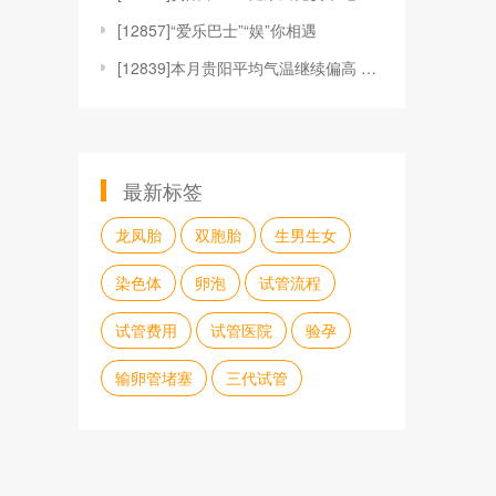
[
12857]“爱乐巴士”“娱”你相遇
[
12839]本月贵阳平均气温继续偏高 但存在阶段性寒
最新标签
龙凤胎
双胞胎
生男生女
染色体
卵泡
试管流程
试管费用
试管医院
验孕
输卵管堵塞
三代试管