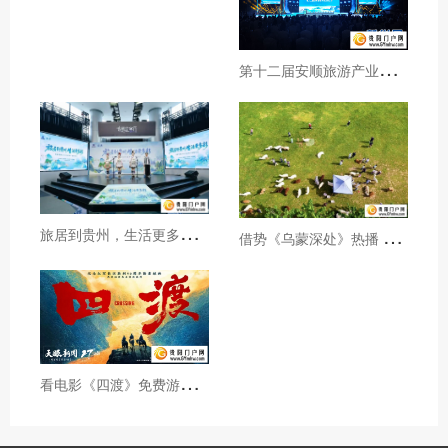
第
十二届安顺旅游产业发展大会开幕
旅
居到贵州，生活更多彩！贵旅集团2026年夏季产品推介会在沪举行
借
势《乌蒙深处》热播 黔西市推动影视流量变游客“留量”
看
电影《四渡》免费游贵州A级景区、领500元票根消费券