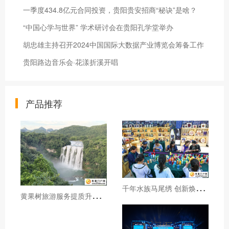
一季度434.8亿元合同投资，贵阳贵安招商“秘诀”是啥？
“中国心学与世界” 学术研讨会在贵阳孔学堂举办
胡忠雄主持召开2024中国国际大数据产业博览会筹备工作
贵阳路边音乐会·花漾折溪开唱
产品推荐
千
年水族马尾绣 创新焕发新生机
黄
果树旅游服务提质升级暖心护航游客行程