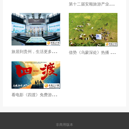
第
十二届安顺旅游产业发展大会开幕
旅
居到贵州，生活更多彩！贵旅集团2026年夏季产品推介会在沪举行
借
势《乌蒙深处》热播 黔西市推动影视流量变游客“留量”
看
电影《四渡》免费游贵州A级景区、领500元票根消费券
非商用版本