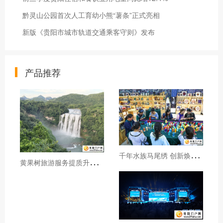
黔灵山公园首次人工育幼小熊“薯条”正式亮相
新版《贵阳市城市轨道交通乘客守则》发布
产品推荐
千
年水族马尾绣 创新焕发新生机
黄
果树旅游服务提质升级暖心护航游客行程