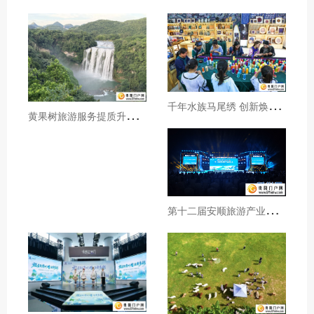
千
年水族马尾绣 创新焕发新生机
黄
果树旅游服务提质升级暖心护航游客行程
第
十二届安顺旅游产业发展大会开幕