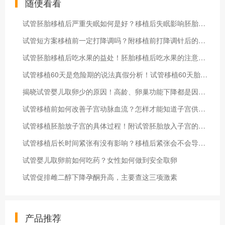
随便看看
试管胚胎移植后严重失眠如何是好？移植后失眠影响胚胎着床吗
试管短方案移植前一定打降调吗？附移植前打降调针后的移植时间
试管胚胎移植后吃水果的益处！胚胎移植后吃水果的注意事项
试管移植60天是危险期的说法真假分析！试管移植60天胎停概率大吗
揭晓试管婴儿取卵少的原因！高龄、卵巢功能下降都是因素之一
试管移植前如何改善子宫动脉血流？怎样才能知道子宫供血好不好
试管移植胚胎放子宫的具体过程！附试管胚胎放入子宫的注意事项
试管移植后长时间紧张有没有影响？移植后紧张会不会导致出血
试管婴儿取卵前如何吃药？女性如何做到安全取卵
试管促排雌二醇下降孕酮升高，主要查这三项激素
产品推荐