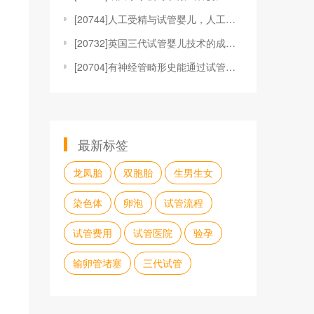
[
20744]人工受精与试管婴儿，人工受精与试管婴儿哪
[
20732]英国三代试管婴儿技术的成功率高吗？
[
20704]有神经管畸形史能通过试管婴儿怀孕并且顺利
最新标签
龙凤胎
双胞胎
生男生女
染色体
卵泡
试管流程
试管费用
试管医院
验孕
输卵管堵塞
三代试管