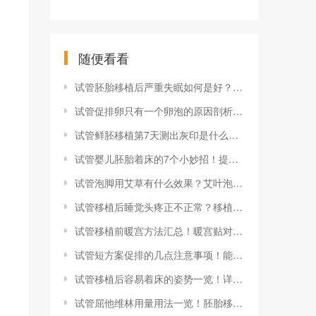
随便看看
试管胚胎移植后严重失眠如何是好？移植后失眠影响胚胎着床吗
试管促排卵只有一个卵泡的原因剖析！只有一个卵泡怎么办？
试管鲜胚移植第7天测出灰印是什么原因？或是胚胎成功着床征兆
试管婴儿胚胎着床的7个小妙招！提升试管胚胎着床率怎么吃
试管泡脚用艾草有什么效果？艾叶泡脚能助力试管一次成功吗
试管移植后睡觉头疼正不正常？移植后睡觉头疼什么原因
试管移植前暖宫方法汇总！暖宫贴对胚胎着床有没有影响
试管短方案促排的几点注意事项！能够提升助孕成功率，建议收藏
试管移植后容易着床的姿势一览！详细介绍试管移植后的最佳睡姿
试管屈他维林用量用法一览！胚胎移植后屈他维林怎么吃