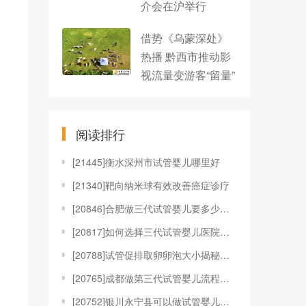
介会在沪举行
借势《乌蒙深处》
热播 黔西市推动影
视流量变游客“留量”
阅读排行
[
21445]衡水深州市试管婴儿哪里好
[
21340]靶向纳米球有效改善癌症诊疗
[
20846]合肥做三代试管婴儿要多少钱，附收费明细参
[
20817]如何选择三代试管婴儿医院？选择哪家医院的
[
20788]试管促排取卵卵泡大小揭秘！附女性试管取卵
[
20765]成都做第三代试管婴儿流程和费用
[
20752]银川永宁县可以做试管婴儿吗？