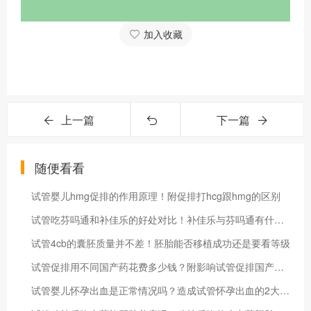
加入收藏
上一篇
下一篇
随便看看
试管婴儿hmg促排的作用原理！附促排打hcg跟hmg的区别
试管吃芬吗通和补佳乐的好处对比！补佳乐与芬吗通有什么缺点吗
试管4cb的囊胚质量并不差！胚胎能否移植成功还是要看等级
试管促排用不同国产药花费多少钱？附影响试管促排国产药费用因素
试管婴儿怀孕出血是正常情况吗？造成试管怀孕出血的2大原因