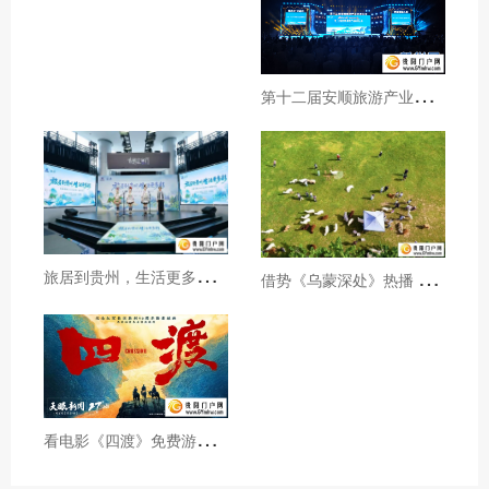
第
十二届安顺旅游产业发展大会开幕
旅
居到贵州，生活更多彩！贵旅集团2026年夏季产品推介会在沪举行
借
势《乌蒙深处》热播 黔西市推动影视流量变游客“留量”
看
电影《四渡》免费游贵州A级景区、领500元票根消费券