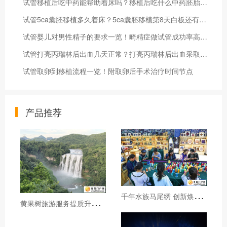
试管移植后吃中药能帮助着床吗？移植后吃什么中药胚胎易着床
试管5ca囊胚移植多久着床？5ca囊胚移植第8天白板还有希望吗
试管婴儿对男性精子的要求一览！畸精症做试管成功率高不高
试管打亮丙瑞林后出血几天正常？打亮丙瑞林后出血采取什么措施
试管取卵到移植流程一览！附取卵后手术治疗时间节点
产品推荐
千
年水族马尾绣 创新焕发新生机
黄
果树旅游服务提质升级暖心护航游客行程