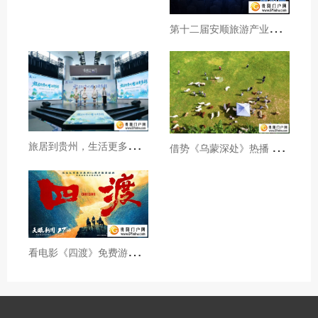
第
十二届安顺旅游产业发展大会开幕
旅
居到贵州，生活更多彩！贵旅集团2026年夏季产品推介会在沪举行
借
势《乌蒙深处》热播 黔西市推动影视流量变游客“留量”
看
电影《四渡》免费游贵州A级景区、领500元票根消费券