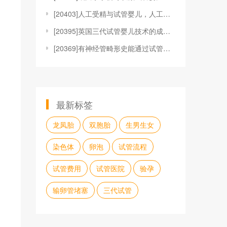
[
20403]人工受精与试管婴儿，人工受精与试管婴儿哪
[
20395]英国三代试管婴儿技术的成功率高吗？
[
20369]有神经管畸形史能通过试管婴儿怀孕并且顺利
最新标签
龙凤胎
双胞胎
生男生女
染色体
卵泡
试管流程
试管费用
试管医院
验孕
输卵管堵塞
三代试管