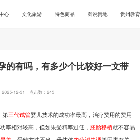
中心
文化旅游
特色商品
图说贵地
贵州教
孕的有吗，有多少个比较好一文带
025-12-31
点击数：
245
，第
三代试管
婴儿技术的成功率最高，治疗费用的费用
成功率相对较高，但如果受精率过低，
胚胎移植
就不容易
质量差
、受精方法不当、母体体
内分泌失调
等因素有关。