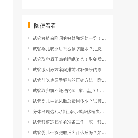
随便看看
试管移植前降调的好处和坏处一览！4大试管降调的坏处不能忽视
试管婴儿取卵后怎么预防腹水？汇总取卵后腹水的注意事项
试管取卵后正确的睡眠姿势！取卵后睡觉有哪些注意事项
试管微刺激方案促排前吃补佳乐的原因！附微刺激方案促排用药指南
试管前吃地屈孕酮片的正确方法！附试管前吃地屈孕酮片的作用
试管取卵前不能吃的5种东西盘点！附几种应避免的生冷水果
试管婴儿生龙凤胎总费用多少？试管生一对龙凤胎价格清单
身体出现这8大特征暗示试管移植失败了！试管妈妈要引起重视哦
试管移植冻胚前的准备工作一览！移植前一个月需要调理身体吗
试管婴儿生双胞胎后为什么后悔？如何避免后悔做试管生双胞胎