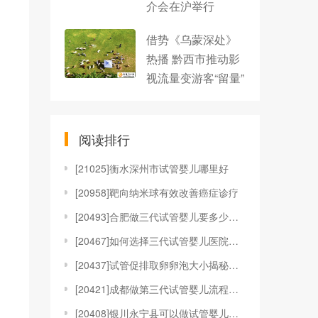
介会在沪举行
借势《乌蒙深处》
热播 黔西市推动影
视流量变游客“留量”
阅读排行
[
21025]衡水深州市试管婴儿哪里好
[
20958]靶向纳米球有效改善癌症诊疗
[
20493]合肥做三代试管婴儿要多少钱，附收费明细参
[
20467]如何选择三代试管婴儿医院？选择哪家医院的
[
20437]试管促排取卵卵泡大小揭秘！附女性试管取卵
[
20421]成都做第三代试管婴儿流程和费用
[
20408]银川永宁县可以做试管婴儿吗？