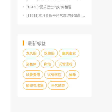
[
13450]“爱乐巴士”“娱”你相遇
[
13433]本月贵阳平均气温继续偏高 但存在阶段性寒
最新标签
龙凤胎
双胞胎
生男生女
染色体
卵泡
试管流程
试管费用
试管医院
验孕
输卵管堵塞
三代试管