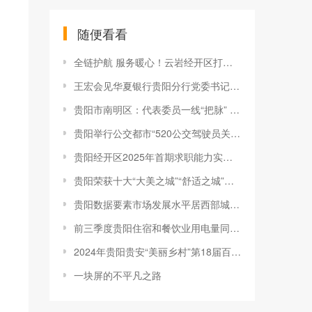
随便看看
全链护航 服务暖心！云岩经开区打造数据标注产业发展沃土
王宏会见华夏银行贵阳分行党委书记、行长沈涛一行
贵阳市南明区：代表委员一线“把脉” 提升社区治理水平
贵阳举行公交都市“520公交驾驶员关爱日”活动
贵阳经开区2025年首期求职能力实训营结营
贵阳荣获十大“大美之城”“舒适之城”的背后
贵阳数据要素市场发展水平居西部城市第一
前三季度贵阳住宿和餐饮业用电量同比增12.4%
2024年贵阳贵安“美丽乡村”第18届百村农民篮球赛开赛
一块屏的不平凡之路