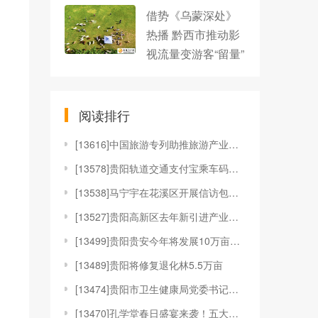
借势《乌蒙深处》
热播 黔西市推动影
视流量变游客“留量”
阅读排行
[
13616]中国旅游专列助推旅游产业加速“向美而行”
[
13578]贵阳轨道交通支付宝乘车码上线
[
13538]马宁宇在花溪区开展信访包案督访工作
[
13527]贵阳高新区去年新引进产业项目到位资金超百
[
13499]贵阳贵安今年将发展10万亩林下种植
[
13489]贵阳将修复退化林5.5万亩
[
13474]贵阳市卫生健康局党委书记娄果：六个方面精
[
13470]孔学堂春日盛宴来袭！五大特色活动邀您共赴