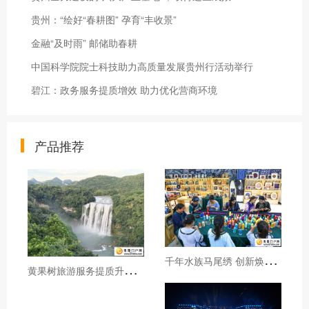
贵州：“绘好“春耕图” 孕育“丰收景”
金融“及时雨” 邮储助春耕
中国科学院院士科技助力高质量发展贵州行活动举行
碧江：政务服务提质增效 助力优化营商环境
产品推荐
千
年水族马尾绣 创新焕发新生机
黄
果树旅游服务提质升级暖心护航游客行程