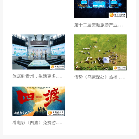
第
十二届安顺旅游产业发展大会开幕
旅
居到贵州，生活更多彩！贵旅集团2026年夏季产品推介会在沪举行
借
势《乌蒙深处》热播 黔西市推动影视流量变游客“留量”
看
电影《四渡》免费游贵州A级景区、领500元票根消费券