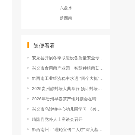
六盘水
黔西南
随便看看
安龙县开展冬季取暖设备质量安全专项检查
兴义市食用菌产业园：智慧种植菌菇 产值破千万元
黔西南工业经济稳中求进 “四个大抓”发力 向新向优提质
2025贵州醇封坛大典举行 预计封坛藏酒50吨
2026年贵州早春茶产销对接会在晴隆举行
兴义市乌沙镇中心幼儿园学习 《兴义市教育系统酒驾醉驾、赌博等违纪违法行为整治行动承诺书》
晴隆县党外人士座谈会召开
黔西南州：“理论宣传二人讲”深入基层 “声”入人心