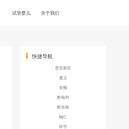
育
试管婴儿
关于我们
快捷导航
贵安新区
遵义
安顺
黔南州
黔东南
铜仁
毕节