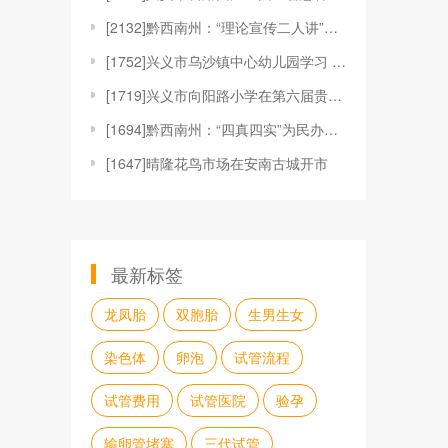
[
2132]黔西南州：“理论宣传二人讲”深入基层 “
[
1752]兴义市乌沙镇中心幼儿园学习 《兴义市教育
[
1719]兴义市向阳路小学在第六届贵州省青少年机器
[
1694]黔西南州：“四真四实”为民办实事
[
1647]晴隆花鸟市场在安南古城开市
最新标签
龙凤胎
双胞胎
生男生女
染色体
卵泡
试管流程
试管费用
试管医院
验孕
输卵管堵塞
三代试管