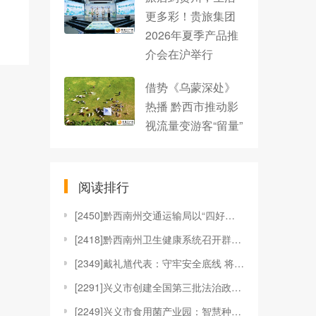
更多彩！贵旅集团
2026年夏季产品推
介会在沪举行
借势《乌蒙深处》
热播 黔西市推动影
视流量变游客“留量”
阅读排行
[
2450]黔西南州交通运输局以“四好农村路”示范创
[
2418]黔西南州卫生健康系统召开群众身边不正之风
[
2349]戴礼馗代表：守牢安全底线 将安全生产真正
[
2291]兴义市创建全国第三批法治政府建设示范市工
[
2249]兴义市食用菌产业园：智慧种植菌菇 产值破