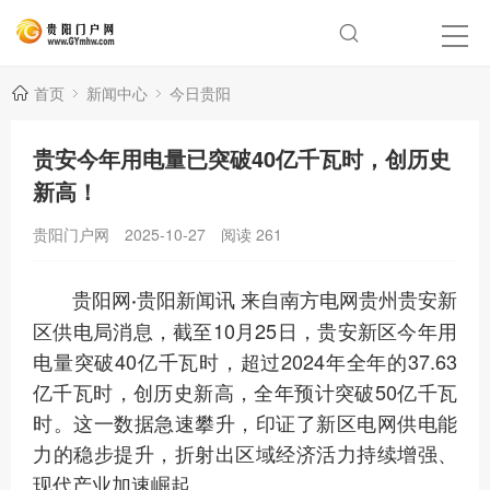
首页
新闻中心
今日贵阳
贵安今年用电量已突破40亿千瓦时，创历史
新高！
贵阳门户网
2025-10-27
阅读
261
来自南方电网贵州贵安新
贵阳网·贵阳新闻讯
区供电局消息，截至10月25日，贵安新区今年用
电量突破40亿千瓦时，超过2024年全年的37.63
亿千瓦时，创历史新高，全年预计突破50亿千瓦
时。这一数据急速攀升，印证了新区电网供电能
力的稳步提升，折射出区域经济活力持续增强、
现代产业加速崛起。