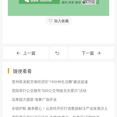
加入收藏
上一篇
下一篇
随便看看
贵州双龙航空港经济区“15分钟生活圈”建设提速
贵阳举行公交都市“520公交驾驶员关爱日”活动
花果园方圆荟·海豚广场开业
全链护航 服务暖心！云岩经开区打造数据标注产业发展沃土