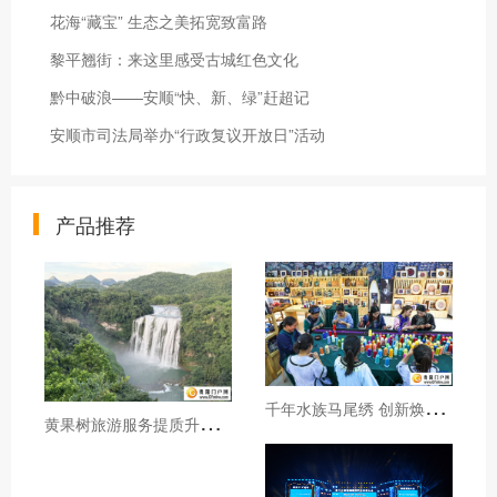
花海“藏宝” 生态之美拓宽致富路
黎平翘街：来这里感受古城红色文化
黔中破浪——安顺“快、新、绿”赶超记
安顺市司法局举办“行政复议开放日”活动
产品推荐
千
年水族马尾绣 创新焕发新生机
黄
果树旅游服务提质升级暖心护航游客行程