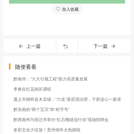
加入收藏
上一篇
下一篇
随便看看
黔南州：“六大引领工程”助力高质量发展
李睿在红花岗区调研
遵义市桐梓县木瓜镇：“六送”基层强治理，干群连心一家亲
黔东南的“两个宝贝”和“村字号”
黔西南州与宿迁市举办“红石榴就业行动”现场招聘会
多彩文化大绽放！贵州侗年太热闹啦