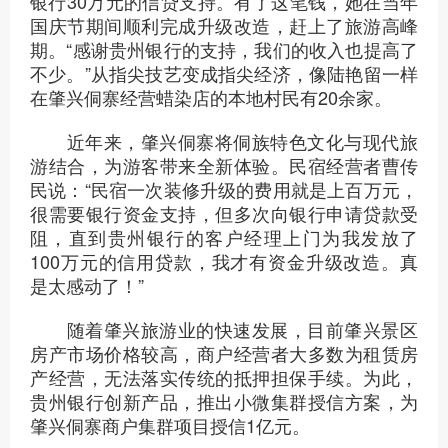
银行30万元的信贷支持。有了这笔钱，她在当年
国庆节期间顺利完成升级改造，赶上了旅游高峰
期。“感谢贵州银行的支持，我们的收入也提高了
不少。”从指尖技艺变成指尖经济，像陆艳留一样
在肇兴侗寨经营蜡染店的本地村民有20余家。
近年来，肇兴侗寨将侗族特色文化与现代旅
游结合，为游客带来全新体验。民宿经营者曹传
民说：“民宿一次装修升级的费用就是上百万元，
很需要银行资金支持，但多次向银行申请贷款受
阻，直到贵州银行的客户经理上门为我发放了
100万元的信用贷款，我才有资金升级改造。真
是太感动了！”
随着肇兴旅游业的快速发展，目前肇兴景区
房产市场价格较高，商户经营者大多数为租赁房
产经营，无法落实传统的抵押担保手续。为此，
贵州银行创新产品，推出小微集群授信方案，为
肇兴侗寨商户集群项目授信1亿元。