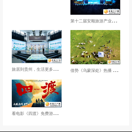
第
十二届安顺旅游产业发展大会开幕
旅
居到贵州，生活更多彩！贵旅集团2026年夏季产品推介会在沪举行
借
势《乌蒙深处》热播 黔西市推动影视流量变游客“留量”
看
电影《四渡》免费游贵州A级景区、领500元票根消费券