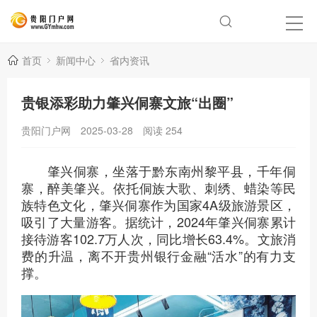
首页
新闻中心
省内资讯
贵银添彩助力肇兴侗寨文旅“出圈”
贵阳门户网
2025-03-28
阅读
254
肇兴侗寨，坐落于黔东南州黎平县，千年侗
寨，醉美肇兴。依托侗族大歌、刺绣、蜡染等民
族特色文化，肇兴侗寨作为国家4A级旅游景区，
吸引了大量游客。据统计，2024年肇兴侗寨累计
接待游客102.7万人次，同比增长63.4%。文旅消
费的升温，离不开贵州银行金融“活水”的有力支
撑。