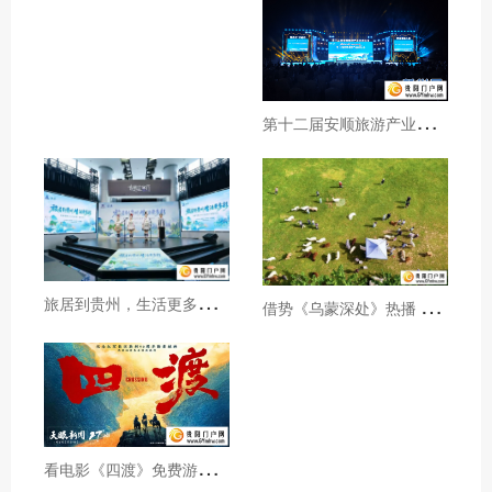
第
十二届安顺旅游产业发展大会开幕
旅
居到贵州，生活更多彩！贵旅集团2026年夏季产品推介会在沪举行
借
势《乌蒙深处》热播 黔西市推动影视流量变游客“留量”
看
电影《四渡》免费游贵州A级景区、领500元票根消费券