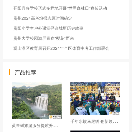
开阳县各学校形式多样地开展“世界森林日”宣传活动
贵州2024高考填报志愿时间确定
贵阳小学生户外课堂寻迹城垣历史故事
贵州大学校园满屏青春“樱花”而来
观山湖区教育局召开2024年全区体育中考工作部署会
产品推荐
千
年水族马尾绣 创新焕发新生机
黄
果树旅游服务提质升级暖心护航游客行程