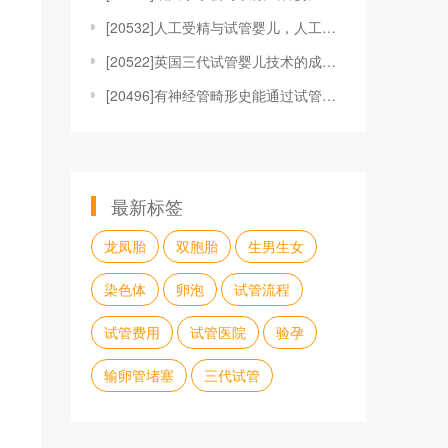
[
20532]人工受精与试管婴儿，人工受精与试管婴儿哪
[
20522]英国三代试管婴儿技术的成功率高吗？
[
20496]有神经管畸形史能通过试管婴儿怀孕并且顺利
最新标签
龙凤胎
双胞胎
生男生女
染色体
卵泡
试管流程
试管费用
试管医院
验孕
输卵管堵塞
三代试管