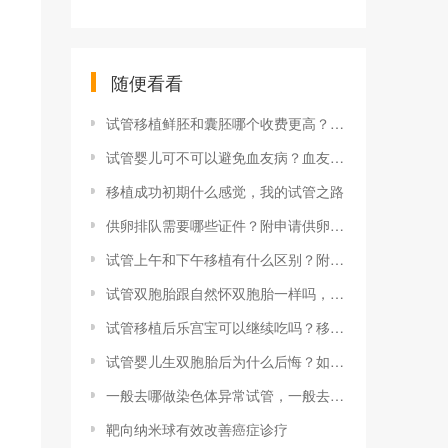
随便看看
试管移植鲜胚和囊胚哪个收费更高？根据具体情况有所不同
试管婴儿可不可以避免血友病？血友病可以三代试管选性别吗
移植成功初期什么感觉，我的试管之路
供卵排队需要哪些证件？附申请供卵试管所需的条件讲解
试管上午和下午移植有什么区别？附选择胚胎移植窗口期的标准
试管双胞胎跟自然怀双胞胎一样吗，但你可以提升双胎几率！
试管移植后乐宫宝可以继续吃吗？移植后还要吃多久乐宫宝
试管婴儿生双胞胎后为什么后悔？如何避免后悔做试管生双胞胎
一般去哪做染色体异常试管，一般去哪做染色体异常试管好
靶向纳米球有效改善癌症诊疗