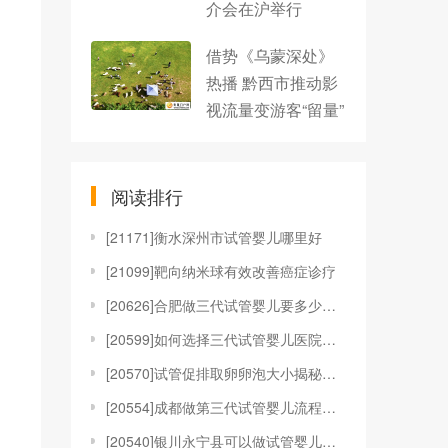
介会在沪举行
借势《乌蒙深处》
热播 黔西市推动影
视流量变游客“留量”
阅读排行
[
21171]衡水深州市试管婴儿哪里好
[
21099]靶向纳米球有效改善癌症诊疗
[
20626]合肥做三代试管婴儿要多少钱，附收费明细参
[
20599]如何选择三代试管婴儿医院？选择哪家医院的
[
20570]试管促排取卵卵泡大小揭秘！附女性试管取卵
[
20554]成都做第三代试管婴儿流程和费用
[
20540]银川永宁县可以做试管婴儿吗？