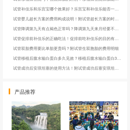
试管补佳乐和乐宫宝哪个效果好？乐宫宝和补佳乐能否一起吃
试管婴儿超长方案的费用构成说明！附试管超长方案的时间安排
试管降调第九天有点褐色正常吗？降调第九天来月经要不要返院
试管促排前补佳乐的正确吃法！促排前吃补佳乐的目的有哪些
试管双胎费用要比单胎更贵吗？附试管生双胞胎的费用明细
试管移植后腹水输白蛋白多久见效？移植后腹水输白蛋白3天会好吗
试管成功后安琪坦塞的使用方法！附试管成功后塞安琪坦的作用
产品推荐