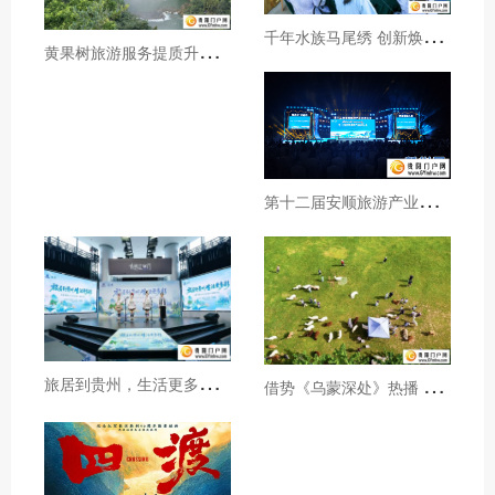
千
年水族马尾绣 创新焕发新生机
黄
果树旅游服务提质升级暖心护航游客行程
第
十二届安顺旅游产业发展大会开幕
旅
居到贵州，生活更多彩！贵旅集团2026年夏季产品推介会在沪举行
借
势《乌蒙深处》热播 黔西市推动影视流量变游客“留量”