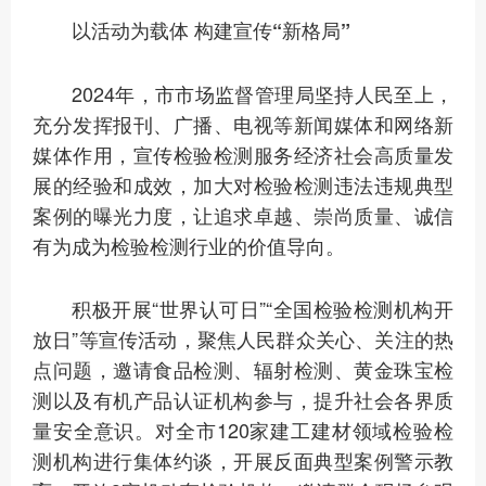
以活动为载体 构建宣传“新格局”
2024年，市市场监督管理局坚持人民至上，
充分发挥报刊、广播、电视等新闻媒体和网络新
媒体作用，宣传检验检测服务经济社会高质量发
展的经验和成效，加大对检验检测违法违规典型
案例的曝光力度，让追求卓越、崇尚质量、诚信
有为成为检验检测行业的价值导向。
积极开展“世界认可日”“全国检验检测机构开
放日”等宣传活动，聚焦人民群众关心、关注的热
点问题，邀请食品检测、辐射检测、黄金珠宝检
测以及有机产品认证机构参与，提升社会各界质
量安全意识。对全市120家建工建材领域检验检
测机构进行集体约谈，开展反面典型案例警示教