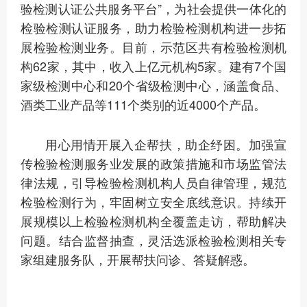
验检测认证公共服务平台”，为社会提供一体化的
检验检测认证服务，助力检验检测机构进一步拓
展检验检测业务。目前，示范区共有检验检测机
构62家，其中，收入上亿元机构5家。建有7个国
家级检测中心和20个省级检测中心，涵盖食品、
酒类工业产品等111个类别的近4000个产品。
用心用情开展入企帮扶，助企纾困。加强宣
传检验检测服务业发展的政策措施和市场监管法
律法规，引导检验检测机构人员自律管理，规范
检验检测行为，牢固树立安全底线意识。持续开
展规模以上检验检测机构全覆盖走访，帮助解决
问题。结合监督抽查，灵活选派检验检测相关专
家组建服务队，开展帮扶问诊、答疑解惑。