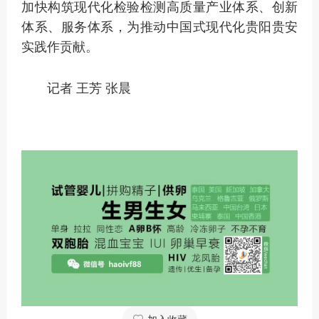
加快构筑现代化检验检测高质量产业体系、创新
体系、服务体系，为推动中国式现代化贵阳贵安
实践作贡献。
记者 王芳 张晨
加入收藏