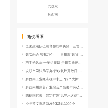
六盘水
黔西南
随便看看
全国政法队伍教育整顿中央第十三督导组看望慰问贵州政法英模代表并召开座谈会
数实融合 智赋万企——贵州乘“数”而上撬动产业转型升级
巧手绣风华 十年织新篇 贵州实施锦绣计划成果丰硕
安顺市司法局举办“行政复议开放日”活动
黔西南工业经济稳中求进 “四个大抓”发力 向新向优提质
黔西南州康养产业综合产值去年突破32亿元
陈德国代表：普定打造“风光水火储”一体新型综合能源基地
今年遵义市将新增5G基站3000个