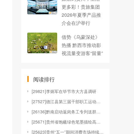
更多彩！贵旅集团
2026年夏季产品推
介会在沪举行
借势《乌蒙深处》
热播 黔西市推动影
视流量变游客“留量”
阅读排行
[
29821]李炳军在毕节市大方县调研
[
27527]德江县第三届干部职工运动会开幕
[
26136]黔南启动返岗务工专列送群众外出就业
[
25671]贵州省饱蘸绿色笔墨描绘高质量发展新画卷
[
25623]贵州“五一”期间消费市场持续向好