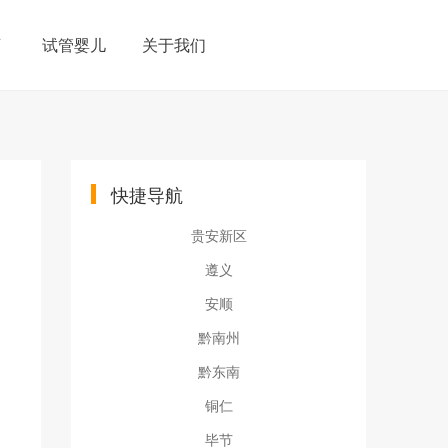
育
试管婴儿
关于我们
快捷导航
贵安新区
遵义
安顺
黔南州
黔东南
铜仁
毕节