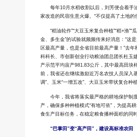
每年10月水稻收割以后，刘芳便会着手油
家改造的民宿生意火爆。“不仅提高了土地的
“稻油轮作”“大豆玉米复合种植”“稻+渔”
金、多生金”的试验就频频传来好消息：“这是
区最高产量，也是全省目前最高产量！”去年
科科长、市创新创业行动粮油团总团长杜玉
产示范平均亩产981.83公斤，其中最高田块
前，我省还在继续激励近万名农技人员深入基
调”、玉米“一增五改”、大豆玉米带状复合
今年，我省将落实最严格的耕地保护制度
产，确保多种种植模式“有地可依”，为提高
食生产目标任务，在稳定粮食播种面积的同
“巴掌田”变“高产田”，建设高标准农田