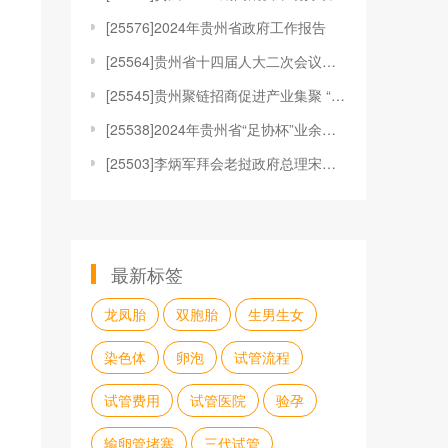
[
25576]2024年贵州省政府工作报告
[
25564]贵州省十四届人大二次会议隆重开幕
[
25545]贵州聚链招商促进产业集聚 “链”出发展新
[
25538]2024年贵州省“足协杯”业余足球冠军赛
[
25503]李炳军拜会老挝政府总理宋赛·西潘敦
最新标签
龙凤胎
双胞胎
生男生女
染色体
卵泡
试管流程
试管费用
试管医院
验孕
输卵管堵塞
三代试管