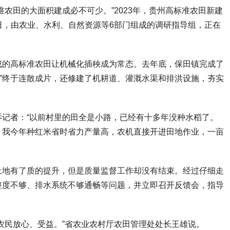
田的大面积建成必不可少。”2023年，贵州高标准农田新建
。近日，由农业、水利、自然资源等6部门组成的调研指导组，正在
的高标准农田让机械化插秧成为常态。去年底，保田镇完成了
地”终于连散成片，还修建了机耕道、灌溉水渠和排洪设施，夯实
者：“以前村里的田全是小路，已经有十多年没种水稻了。
，我今年种红米省时省力产量高，农机直接开进田地作业，一亩
地有了质的提升，但是质量监督工作却没有结束。经过仔细走
整度不够、排水系统不够通畅等问题，并立即召开反馈会，指导
民放心、受益。”省农业农村厅农田管理处处长王雄说。