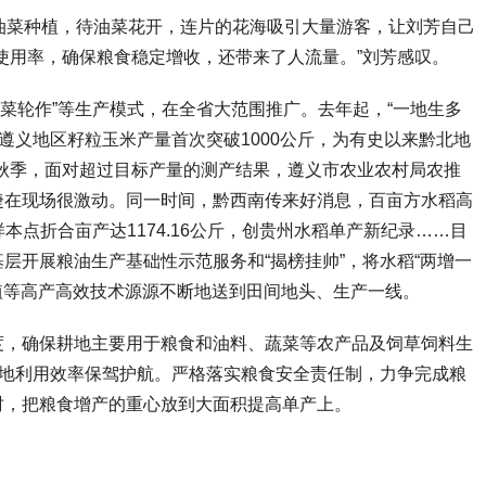
菜种植，待油菜花开，连片的花海吸引大量游客，让刘芳自己
使用率，确保粮食稳定增收，还带来了人流量。”刘芳感叹。
“瓜菜轮作”等生产模式，在全省大范围推广。去年起，“一地生多
遵义地区籽粒玉米产量首次突破1000公斤，为有史以来黔北地
秋季，面对超过目标产量的测产结果，遵义市农业农村局农推
婕在现场很激动。同一时间，黔西南传来好消息，百亩方水稻高
样本点折合亩产达1174.16公斤，创贵州水稻单产新纪录……目
层开展粮油生产基础性示范服务和“揭榜挂帅”，将水稻“两增一
种植等高产高效技术源源不断地送到田间地头、生产一线。
，确保耕地主要用于粮食和油料、蔬菜等农产品及饲草饲料生
耕地利用效率保驾护航。严格落实粮食安全责任制，力争完成粮
时，把粮食增产的重心放到大面积提高单产上。