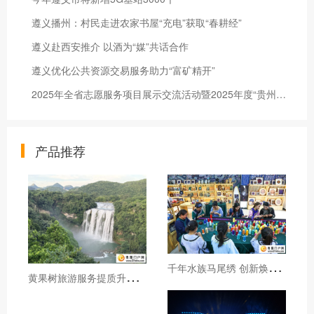
遵义播州：村民走进农家书屋“充电”获取“春耕经”
遵义赴西安推介 以酒为“媒”共话合作
遵义优化公共资源交易服务助力“富矿精开”
2025年全省志愿服务项目展示交流活动暨2025年度“贵州省志愿服务之星”集中发布仪式在遵义举行
产品推荐
千
年水族马尾绣 创新焕发新生机
黄
果树旅游服务提质升级暖心护航游客行程