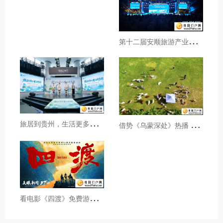
第
十二届安顺旅游产业发展大会开幕
旅
居到贵州，生活更多彩！贵旅集团2026年夏季产品推介会在沪举行
借
势《乌蒙深处》热播 黔西市推动影视流量变游客“留量”
看
电影《四渡》免费游贵州A级景区、领500元票根消费券