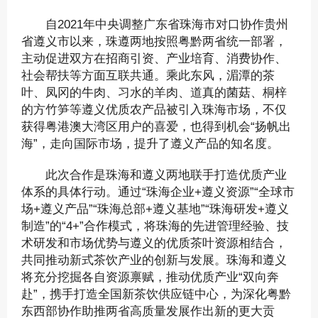
自2021年中央调整广东省珠海市对口协作贵州
省遵义市以来，珠遵两地按照粤黔两省统一部署，
主动促进双方在招商引资、产业培育、消费协作、
社会帮扶等方面互联共通。乘此东风，湄潭的茶
叶、凤冈的牛肉、习水的羊肉、道真的菌菇、桐梓
的方竹笋等遵义优质农产品被引入珠海市场，不仅
获得粤港澳大湾区用户的喜爱，也得到机会“扬帆出
海”，走向国际市场，提升了遵义产品的知名度。
此次合作是珠海和遵义两地联手打造优质产业
体系的具体行动。通过“珠海企业+遵义资源”“全球市
场+遵义产品”“珠海总部+遵义基地”“珠海研发+遵义
制造”的“4+”合作模式，将珠海的先进管理经验、技
术研发和市场优势与遵义的优质茶叶资源相结合，
共同推动新式茶饮产业的创新与发展。珠海和遵义
将充分挖掘各自资源禀赋，推动优质产业“双向奔
赴”，携手打造全国新茶饮供应链中心，为深化粤黔
东西部协作助推两省高质量发展作出新的更大贡