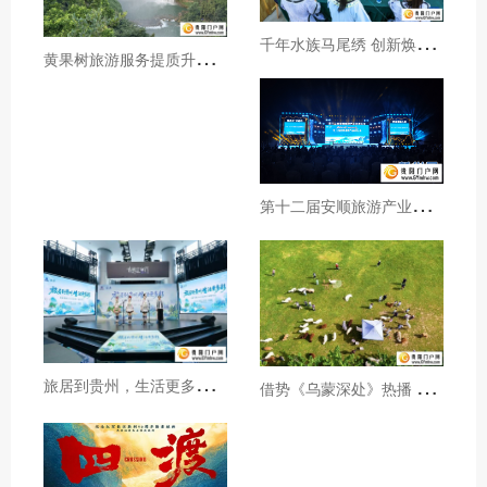
千
年水族马尾绣 创新焕发新生机
黄
果树旅游服务提质升级暖心护航游客行程
第
十二届安顺旅游产业发展大会开幕
旅
居到贵州，生活更多彩！贵旅集团2026年夏季产品推介会在沪举行
借
势《乌蒙深处》热播 黔西市推动影视流量变游客“留量”