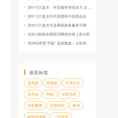
[
9517]六盘水：外贸服务持续加力 企业出海底气更
[
9511]六盘水市代表团举行组团会议
[
9331]六盘水市县两级政务服务可网办率、全程网办
[
9301]助推东西部消费协作再上新台阶
[
9296]滑雪“开板” 温泉氤氲｜冷热资源点燃贵州
最新标签
龙凤胎
双胞胎
生男生女
染色体
卵泡
试管流程
试管费用
试管医院
验孕
输卵管堵塞
三代试管