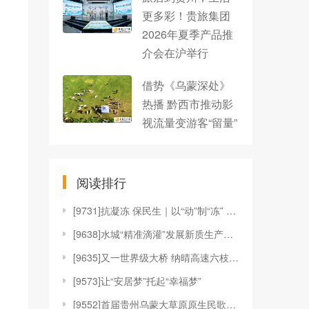
更多彩！贵旅集团
2026年夏季产品推
介会在沪举行
借势《乌蒙深处》
热播 黔西市推动影
视流量变游客“留量”
阅读排行
[
9731]抗凝冻 保民生｜以“动”制“冻” 他们在
[
9638]水城“精准滴灌”发展新质生产力 聚才“强
[
9635]又一世界级大桥 纳晴高速六枝大桥创新工艺
[
9573]让“安居梦”托起“幸福梦”
[
9552]首届贵州乌蒙大草原原生民歌音乐聚活动唱响