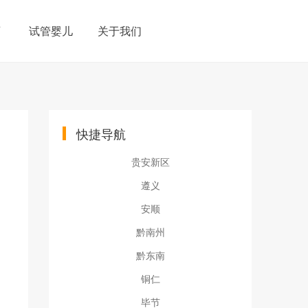
育
试管婴儿
关于我们
快捷导航
贵安新区
遵义
安顺
黔南州
黔东南
铜仁
毕节