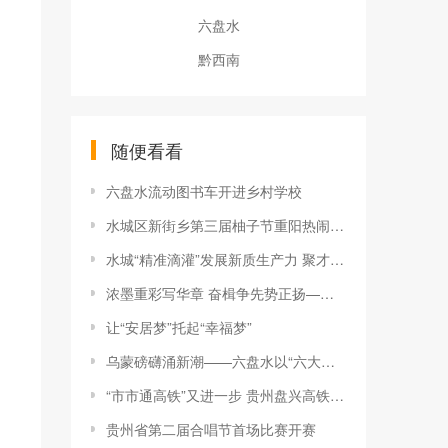
六盘水
黔西南
随便看看
六盘水流动图书车开进乡村学校
水城区新街乡第三届柚子节重阳热闹举行
水城“精准滴灌”发展新质生产力 聚才“强磁场”加速成型
浓墨重彩写华章 奋楫争先势正扬——普定县“十四五”时期高质量发展综述
让“安居梦”托起“幸福梦”
乌蒙磅礴涌新潮——六盘水以“六大体系”建设推动高质量发展观察
“市市通高铁”又进一步 贵州盘兴高铁全线铺轨完成
贵州省第二届合唱节首场比赛开赛