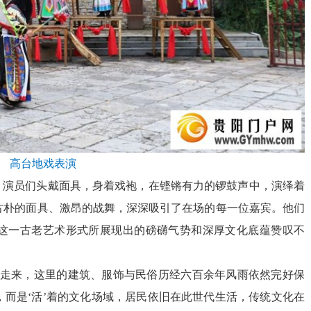
高台地戏表演
。演员们头戴面具，身着戏袍，在铿锵有力的锣鼓声中，演绎着
古朴的面具、激昂的战舞，深深吸引了在场的每一位嘉宾。他们
这一古老艺术形式所展现出的磅礴气势和深厚文化底蕴赞叹不
路走来，这里的建筑、服饰与民俗历经六百余年风雨依然完好保
而是‘活’着的文化场域，居民依旧在此世代生活，传统文化在