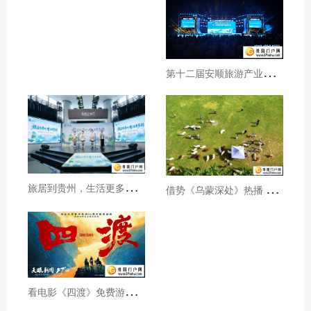
第
十二届安顺旅游产业发展大会开幕
旅
居到贵州，生活更多彩！贵旅集团2026年夏季产品推介会在沪举行
借
势《乌蒙深处》热播 黔西市推动影视流量变游客“留量”
看
电影《四渡》免费游贵州A级景区、领500元票根消费券