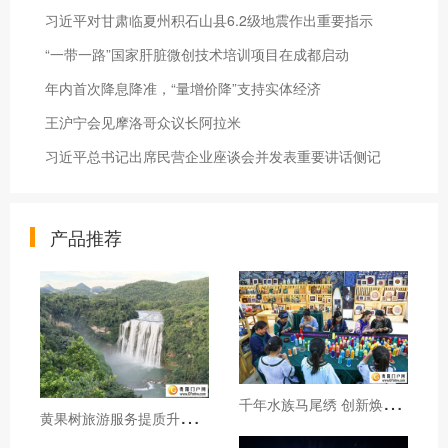
习近平对甘肃临夏州积石山县6.2级地震作出重要指示
“一带一路”国家肝脏微创技术培训项目在成都启动
年内首次降息降准，“量增价降”支持实体经济
王沪宁会见摩洛哥众议长阿拉米
习近平总书记出席民营企业座谈会并发表重要讲话侧记
产品推荐
千
年水族马尾绣 创新焕发新生机
黄
果树旅游服务提质升级暖心护航游客行程